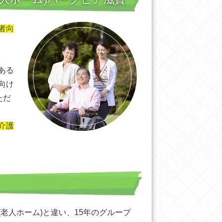
者向
ある
向け
ただ
介護
老人ホーム)と違い、15年のグループ