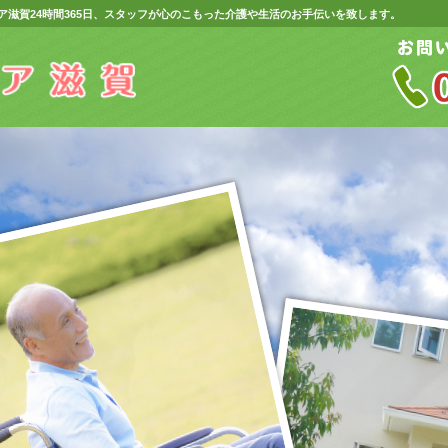
ア滋賀24時間365日、スタッフが心のこもった介護や生活のお手伝いを致します。